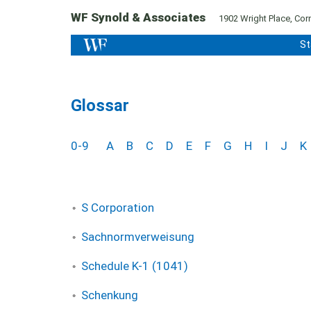
WF Synold & Associates
1902 Wright Place, Corn
St
Glossar
0-9
A
B
C
D
E
F
G
H
I
J
K
S Corporation
Sachnormverweisung
Schedule K-1 (1041)
Schenkung