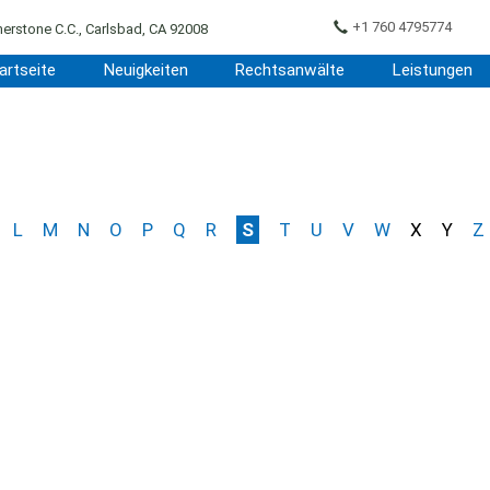
+1 760 4795774
erstone C.C., Carlsbad, CA 92008
artseite
Neuigkeiten
Rechtsanwälte
Leistungen
L
M
N
O
P
Q
R
S
T
U
V
W
X
Y
Z