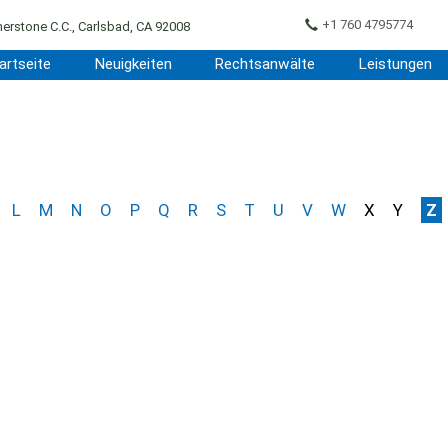
+1 760 4795774
erstone C.C., Carlsbad, CA 92008
artseite
Neuigkeiten
Rechtsanwälte
Leistungen
L
M
N
O
P
Q
R
S
T
U
V
W
X
Y
Z