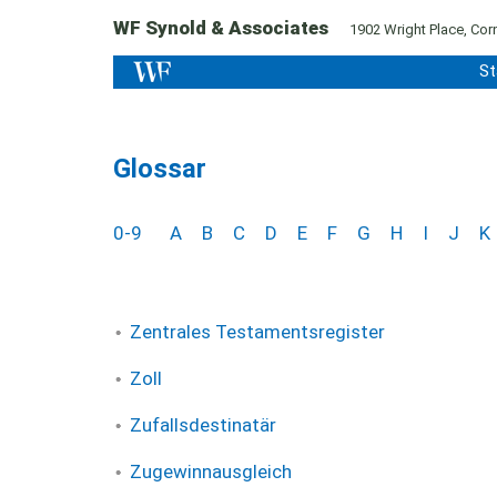
WF Synold & Associates
1902 Wright Place, Corn
St
Glossar
0-9
A
B
C
D
E
F
G
H
I
J
K
Zentrales Testamentsregister
Zoll
Zufallsdestinatär
Zugewinnausgleich