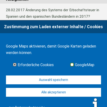
28.02.2017
Änderung des Systems der Erbschaftsteuer in
Spanien und den spanischen Bundesländern in 2017?
Zustimmung zum Laden externer Inhalte / Cookies
24.06.2016
Europäisches Güterrecht verabschiedet
Google Maps aktivieren, damit Google Karten geladen
01.01.2016
Erbschaftsteuer und Schenkungssteuer der
werden können.
Kanaren: 99% Abschlag in 2016
Erforderliche Cookies
GoogleMap
Alle Neuigkeiten
Auswahl speichern
Alle akzeptieren
© WF Synold & Associates 2026
Impressum
Kontakt
Datenschutz