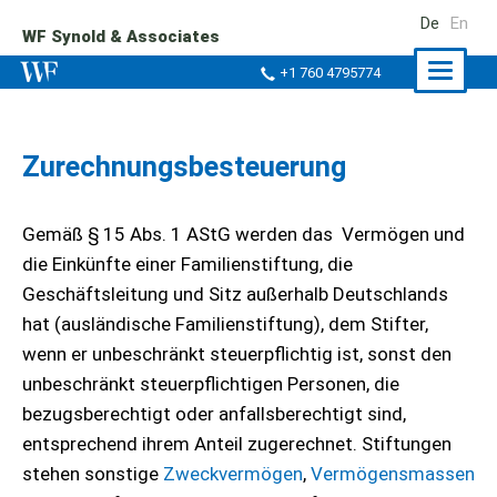
De
En
WF Synold & Associates
Naviga
+1 760 4795774
ein-/a
Zurechnungsbesteuerung
Gemäß § 15 Abs. 1 AStG werden das Vermögen und
die Einkünfte einer Familienstiftung, die
Geschäftsleitung und Sitz außerhalb Deutschlands
hat (ausländische Familienstiftung), dem Stifter,
wenn er unbeschränkt steuerpflichtig ist, sonst den
unbeschränkt steuerpflichtigen Personen, die
bezugsberechtigt oder anfallsberechtigt sind,
entsprechend ihrem Anteil zugerechnet. Stiftungen
stehen sonstige
Zweckvermögen
,
Vermögensmassen