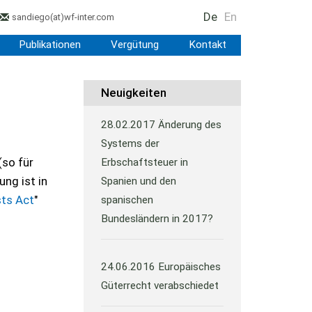
De
En
sandiego
(at)
wf-inter.com
Publikationen
Vergütung
Kontakt
Neuigkeiten
28.02.2017
Änderung des
Systems der
(so für
Erbschaftsteuer in
ng ist in
Spanien und den
sts Act
"
spanischen
Bundesländern in 2017?
24.06.2016
Europäisches
Güterrecht verabschiedet