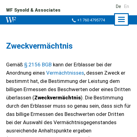
De
En
WF Synold & Associates
Naviga
+1 760 4795774
ein-/a
Zweckvermächtnis
Gemäß
§ 2156 BGB
kann der Erblasser bei der
Anordnung eines
Vermächtnisses
, dessen Zweck er
bestimmt hat, die Bestimmung der Leistung dem
billigen Ermessen des Beschwerten oder eines Dritten
überlassen (
Zweckvermächtnis
). Die Bestimmung
durch den Erblasser muss so genau sein, dass sich für
das billige Ermessen des Beschwerten oder Dritten
bei der Auswahl des Vermächtnisgegenstandes
ausreichende Anhaltspunkte ergeben