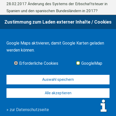
28.02.2017
Änderung des Systems der Erbschaftsteuer in
Spanien und den spanischen Bundesländern in 2017?
Zustimmung zum Laden externer Inhalte / Cookies
24.06.2016
Europäisches Güterrecht verabschiedet
Google Maps aktivieren, damit Google Karten geladen
01.01.2016
Erbschaftsteuer und Schenkungssteuer der
werden können.
Kanaren: 99% Abschlag in 2016
Erforderliche Cookies
GoogleMap
Alle Neuigkeiten
Auswahl speichern
Alle akzeptieren
© WF Synold & Associates 2026
Impressum
Kontakt
Datenschutz
» zur Datenschutzseite