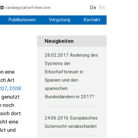
De
En
sandiego
(at)
wf-inter.com
Publikationen
Vergütung
Kontakt
Neuigkeiten
28.02.2017
Änderung des
Systems der
on eine
Erbschaftsteuer in
ach Art
Spanien und den
 207
,
DStR
spanischen
g genutzt
Bundesländern in 2017?
n noch
sich dort
24.06.2016
Europäisches
cht eine
Güterrecht verabschiedet
 Art und