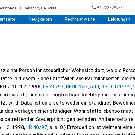
+1 760 4795774
erstone C.C., Carlsbad, CA 92008
artseite
Neuigkeiten
Rechtsanwälte
Leistungen
 einer Person ihr steuerlicher Wohnsitz dort, wo die Pers
tte in diesem Sinne unterfallen alle Räumlichkeiten, die n
FH v. 16. 12. 1998,
I R 40/97
,
BFHE 187, 544
,
BStBl II 1999,
wenn sie aufgrund einer langfristigen Rechtsposition ständi
zt wird. Dabei ist einerseits weder ein ständiges Bewohne
r das Vorliegen einer ständigen Wohnstätte; ebenso muss 
s betreffenden Steuerpflichtigen befinden. Andererseits rei
6. 12. 1998,
I R 40/97
, a. a. O.) Erforderlich ist vielmehr eine