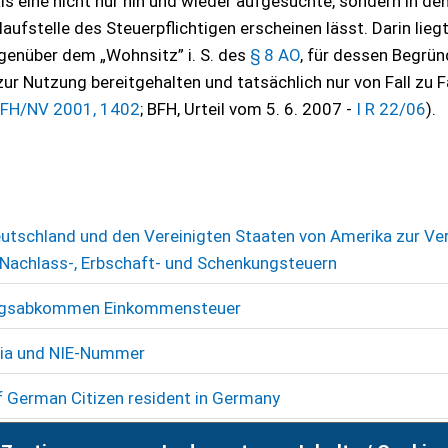
s eine nicht nur hin und wieder aufgesuchte, sondern in de
stelle des Steuerpflichtigen erscheinen lässt. Darin liegt
genüber dem „Wohnsitz” i. S. des
§ 8 AO
, für dessen Begrü
r Nutzung bereitgehalten und tatsächlich nur von Fall zu Fa
FH/NV 2001, 1402
; BFH, Urteil vom 5. 6. 2007 -
I R 22/06
).
tschland und den Vereinigten Staaten von Amerika zur V
Nachlass-, Erbschaft- und Schenkungsteuern
ungsabkommen Einkommensteuer
cia und NIE-Nummer
of German Citizen resident in Germany
 Erbschaftsteuer nach dem DBA USA-Erb