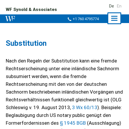
De
En
WF Synold & Associates
Naviga
+1 760 4795774
ein-/a
Substitution
Nach den Regeln der Substitution kann eine fremde
Rechtserscheinung unter eine inländische Sachnorm
subsumiert werden, wenn die fremde
Rechtserscheinung mit den von der deutschen
Sachnorm beschriebenen inländischen Vorgängen und
Rechtsverhältnissen funktionell gleichwertig ist (OLG
Schleswig v. 19. August 2013,
3 Wx 60/13
). Beispiele:
Beglaubigung durch US notary public genügt den
Formerfordernissen des
§ 1945 BGB
(Ausschlagung)