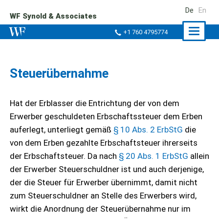
De
En
WF Synold & Associates
Naviga
+1 760 4795774
ein-/a
Steuerübernahme
Hat der Erblasser die Entrichtung der von dem
Erwerber geschuldeten Erbschaftssteuer dem Erben
auferlegt, unterliegt gemäß
§ 10 Abs. 2 ErbStG
die
von dem Erben gezahlte Erbschaftsteuer ihrerseits
der Erbschaftsteuer. Da nach
§ 20 Abs. 1 ErbStG
allein
der Erwerber Steuerschuldner ist und auch derjenige,
der die Steuer für Erwerber übernimmt, damit nicht
zum Steuerschuldner an Stelle des Erwerbers wird,
wirkt die Anordnung der Steuerübernahme nur im