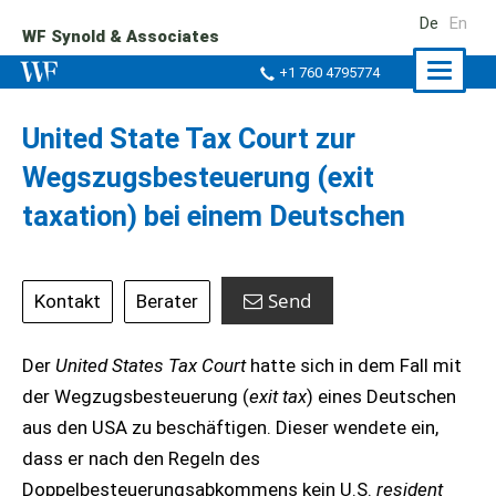
De
En
WF Synold & Associates
Naviga
+1 760 4795774
ein-/a
United State Tax Court zur
Wegszugsbesteuerung (exit
taxation) bei einem Deutschen
Send
Kontakt
Berater
Der
United States Tax Court
hatte sich in dem Fall mit
der Wegzugsbesteuerung (
exit tax
) eines Deutschen
aus den USA zu beschäftigen. Dieser wendete ein,
dass er nach den Regeln des
Doppelbesteuerungsabkommens kein U.S.
resident