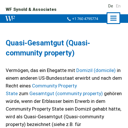
De
En
WF Synold & Associates
Naviga
+1 760 4795774
ein-/a
Quasi-Gesamtgut (Quasi-
community property)
Vermögen, das ein Ehegatte mit
Domizil (domicile)
in
einem anderen US-Bundesstaat erwirbt und nach dem
Recht eines
Community Property
State
zum
Gesamtgut (community property)
gehören
würde, wenn der Erblasser beim Erwerb in dem
Community Property State sein Domizil gehabt hätte,
wird als Quasi-Gesamtgut (Quasi-community
property) bezeichnet (siehe z.B. für