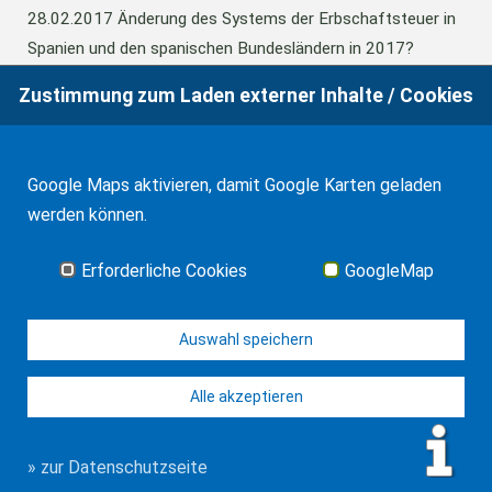
28.02.2017
Änderung des Systems der Erbschaftsteuer in
Spanien und den spanischen Bundesländern in 2017?
Zustimmung zum Laden externer Inhalte / Cookies
24.06.2016
Europäisches Güterrecht verabschiedet
Google Maps aktivieren, damit Google Karten geladen
01.01.2016
Erbschaftsteuer und Schenkungssteuer der
werden können.
Kanaren: 99% Abschlag in 2016
Erforderliche Cookies
GoogleMap
Alle Neuigkeiten
Auswahl speichern
Alle akzeptieren
© WF Synold & Associates 2026
Impressum
Kontakt
Datenschutz
» zur Datenschutzseite