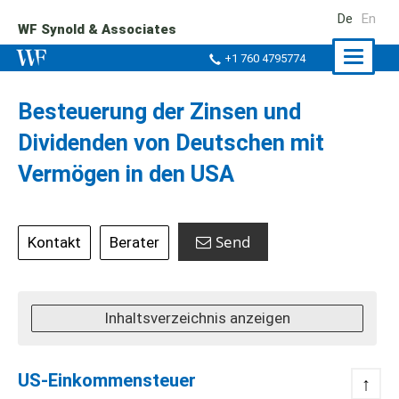
De
En
WF Synold & Associates
Naviga
+1 760 4795774
ein-/a
Besteuerung der Zinsen und
Dividenden von Deutschen mit
Vermögen in den USA
Send
Kontakt
Berater
Inhaltsverzeichnis anzeigen
US-Einkommensteuer
↑