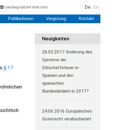
De
En
sandiego
(at)
wf-inter.com
Publikationen
Vergütung
Kontakt
Neuigkeiten
28.02.2017
Änderung des
Systems der
es
§ 17
Erbschaftsteuer in
Spanien und den
spanischen
wöhnlichen
Bundesländern in 2017?
sichtlich
24.06.2016
Europäisches
Güterrecht verabschiedet