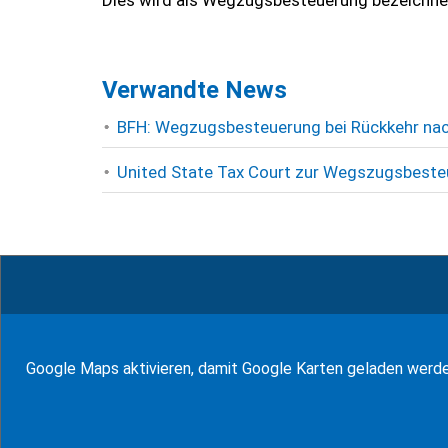
Dies wird als Wegzugsbesteuerung bezeichne
Verwandte News
BFH: Wegzugsbesteuerung bei Rückkehr na
United State Tax Court zur Wegszugsbesteu
© WF Synold & Associates 2026
Google Maps aktivieren, damit Google Karten geladen werd