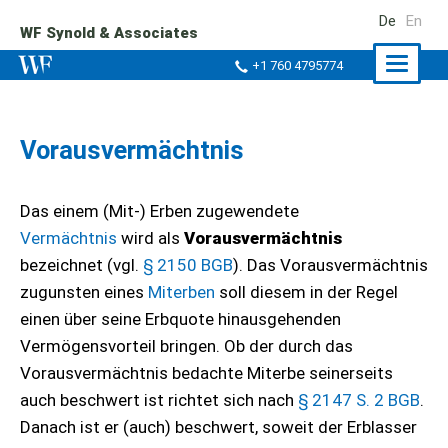
De
En
WF Synold & Associates
Naviga
+1 760 4795774
ein-/a
Vorausvermächtnis
Das einem (Mit-) Erben zugewendete
Vermächtnis
wird als
Vorausvermächtnis
bezeichnet (vgl.
§ 2150 BGB
). Das Vorausvermächtnis
zugunsten eines
Miterben
soll diesem in der Regel
einen über seine Erbquote hinausgehenden
Vermögensvorteil bringen. Ob der durch das
Vorausvermächtnis bedachte Miterbe seinerseits
auch beschwert ist richtet sich nach
§ 2147 S. 2 BGB
.
Danach ist er (auch) beschwert, soweit der Erblasser