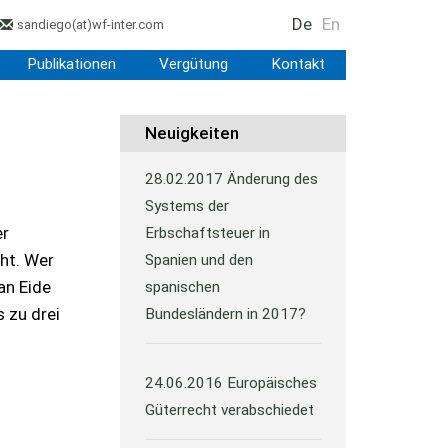
De
En
sandiego
(at)
wf-inter.com
Publikationen
Vergütung
Kontakt
Neuigkeiten
28.02.2017
Änderung des
Systems der
er
Erbschaftsteuer in
cht. Wer
Spanien und den
an Eide
spanischen
s zu drei
Bundesländern in 2017?
24.06.2016
Europäisches
Güterrecht verabschiedet