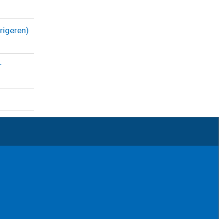
rigeren)
r
nahme