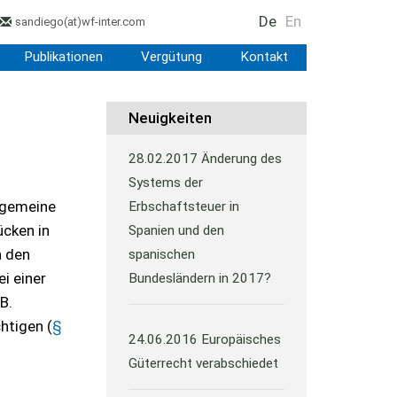
De
En
sandiego
(at)
wf-inter.com
Publikationen
Vergütung
Kontakt
Neuigkeiten
28.02.2017
Änderung des
Systems der
 gemeine
Erbschaftsteuer in
ücken in
Spanien und den
h den
spanischen
i einer
Bundesländern in 2017?
B.
htigen (
§
24.06.2016
Europäisches
Güterrecht verabschiedet