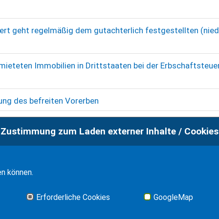
ert geht regelmäßig dem gutachterlich festgestellten (nied
mieteten Immobilien in Drittstaaten bei der Erbschaftsteue
gung des befreiten Vorerben
andsimmobilien durch Finanzamt für Erbschafts- und
Zustimmung zum Laden externer Inhalte / Cookies
s Testamentsvollstreckers bei unrechtmäßiger Mittelent
en können.
r die spanische Erbschaftsteuer maßgebend
Erforderliche Cookies
GoogleMap
t genutzten Ferienwohnung