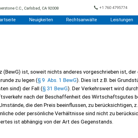
+1 760 4795774
erstone C.C., Carlsbad, CA 92008
artseite
Neuigkeiten
Rechtsanwälte
Leistungen
BewG) ist, soweit nichts anderes vorgeschrieben ist, der
runde zu legen (
§ 9 Abs. 1 BewG
). Dies ist z.B. bei Grundst
en sind) der Fall (
§ 31 BewG
). Der Verkehrswert wird durc
tsverkehr nach der Beschaffenheit des Wirtschaftsgutes be
Umstände, die den Preis beeinflussen, zu berücksichtigen, z.
iche oder persönliche Verhältnisse sind nicht zu berücksic
wertes ist abhängig von der Art des Gegenstands.