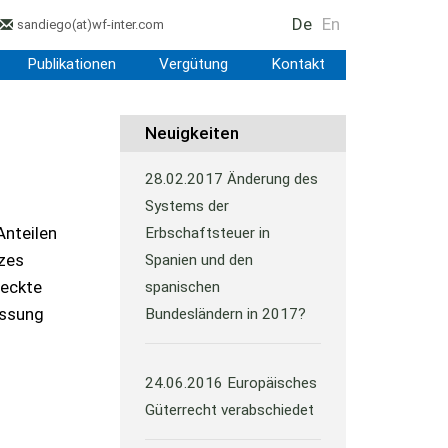
De
En
sandiego
(at)
wf-inter.com
Publikationen
Vergütung
Kontakt
Neuigkeiten
28.02.2017
Änderung des
Systems der
Anteilen
Erbschaftsteuer in
zes
Spanien und den
deckte
spanischen
assung
Bundesländern in 2017?
24.06.2016
Europäisches
Güterrecht verabschiedet