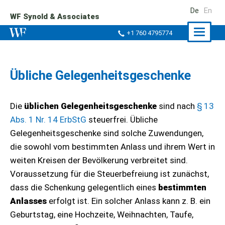
De
En
WF Synold & Associates
Naviga
+1 760 4795774
ein-/a
Übliche Gelegenheitsgeschenke
Die
üblichen Gelegenheitsgeschenke
sind nach
§ 13
Abs. 1 Nr. 14 ErbStG
steuerfrei. Übliche
Gelegenheitsgeschenke sind solche Zuwendungen,
die sowohl vom bestimmten Anlass und ihrem Wert in
weiten Kreisen der Bevölkerung verbreitet sind.
Voraussetzung für die Steuerbefreiung ist zunächst,
dass die Schenkung gelegentlich eines
bestimmten
Anlasses
erfolgt ist. Ein solcher Anlass kann z. B. ein
Geburtstag, eine Hochzeite, Weihnachten, Taufe,