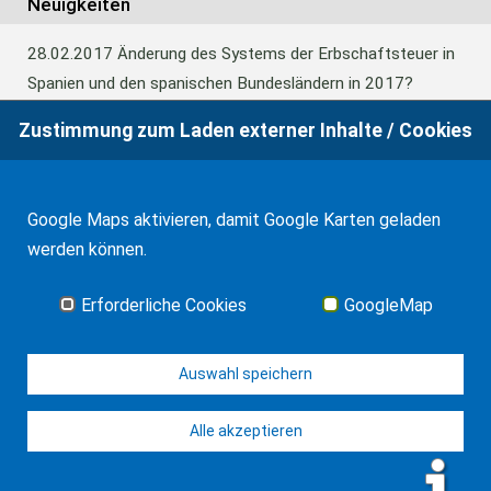
Neuigkeiten
28.02.2017
Änderung des Systems der Erbschaftsteuer in
Spanien und den spanischen Bundesländern in 2017?
Zustimmung zum Laden externer Inhalte / Cookies
24.06.2016
Europäisches Güterrecht verabschiedet
Google Maps aktivieren, damit Google Karten geladen
01.01.2016
Erbschaftsteuer und Schenkungssteuer der
werden können.
Kanaren: 99% Abschlag in 2016
Erforderliche Cookies
GoogleMap
Alle Neuigkeiten
Auswahl speichern
Alle akzeptieren
© WF Synold & Associates 2026
Impressum
Kontakt
Datenschutz