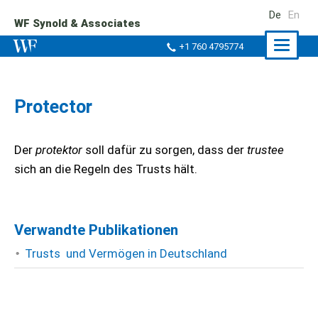
De
En
WF Synold & Associates
Naviga
+1 760 4795774
ein-/a
Protector
Der
protektor
soll dafür zu sorgen, dass der
trustee
sich an die Regeln des Trusts hält.
Verwandte Publikationen
Trusts und Vermögen in Deutschland