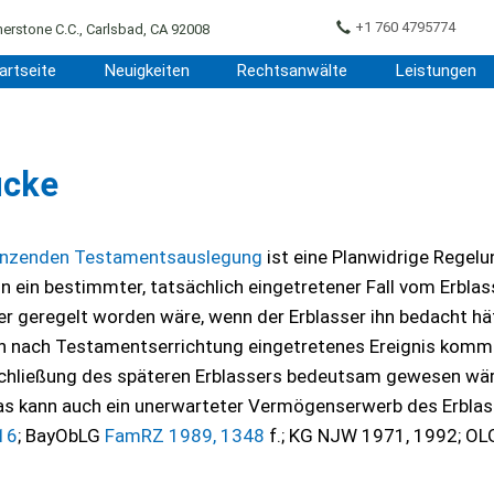
+1 760 4795774
erstone C.C., Carlsbad, CA 92008
artseite
Neuigkeiten
Rechtsanwälte
Leistungen
ücke
änzenden Testamentsauslegung
ist eine Planwidrige Regelu
n ein bestimmter, tatsächlich eingetretener Fall vom Erblas
er geregelt worden wäre, wenn der Erblasser ihn bedacht hä
Ein nach Testamentserrichtung eingetretenes Ereignis kommt
ntschließung des späteren Erblassers bedeutsam gewesen wä
Das kann auch ein unerwarteter Vermögenserwerb des Erblas
16
; BayObLG
FamRZ 1989, 1348
f.; KG NJW 1971, 1992; OL