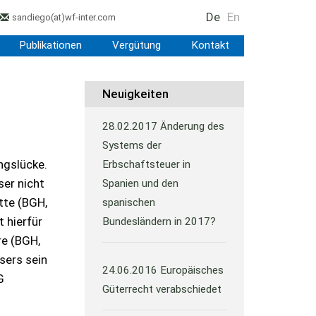
De
En
sandiego
(at)
wf-inter.com
Publikationen
Vergütung
Kontakt
Neuigkeiten
28.02.2017
Änderung des
Systems der
ngslücke.
Erbschaftsteuer in
ser nicht
Spanien und den
tte (BGH,
spanischen
 hierfür
Bundesländern in 2017?
re (BGH,
sers sein
24.06.2016
Europäisches
G
Güterrecht verabschiedet