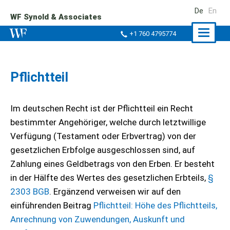
De
En
WF Synold & Associates
Naviga
+1 760 4795774
ein-/a
Pflichtteil
Im deutschen Recht ist der Pflichtteil ein Recht
bestimmter Angehöriger, welche durch letztwillige
Verfügung (Testament oder Erbvertrag) von der
gesetzlichen Erbfolge ausgeschlossen sind, auf
Zahlung eines Geldbetrags von den Erben. Er besteht
in der Hälfte des Wertes des gesetzlichen Erbteils,
§
2303 BGB
. Ergänzend verweisen wir auf den
einführenden Beitrag
Pflichtteil: Höhe des Pflichtteils,
Anrechnung von Zuwendungen, Auskunft und