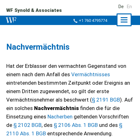
De
En
WF Synold & Associates
Naviga
+1 760 4795774
ein-/a
Nachvermächtnis
Hat der Erblasser den vermachten Gegenstand von
einem nach dem Anfall des
Vermächtnisses
eintretenden bestimmten Zeitpunkt oder Ereignis an
einem Dritten zugewendet, so gilt der erste
Vermächtnisnehmer als beschwert (
§ 2191 BGB
). Auf
ein solches
Nachvermächtnis
finden die für die
Einsetzung eines
Nacherben
geltenden Vorschriften
de
§ 2102 BGB
, des
§ 2106 Abs. 1 BGB
und des
§
2110 Abs. 1 BGB
entsprechende Anwendung.