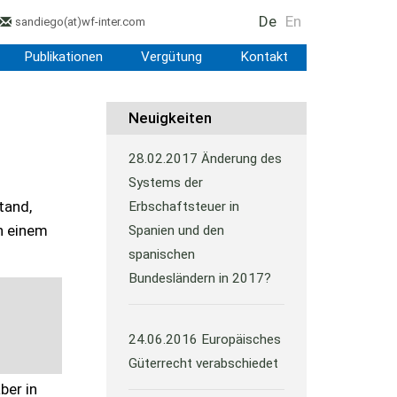
De
En
sandiego
(at)
wf-inter.com
Publikationen
Vergütung
Kontakt
Neuigkeiten
28.02.2017
Änderung des
Systems der
tand,
Erbschaftsteuer in
h einem
Spanien und den
spanischen
Bundesländern in 2017?
24.06.2016
Europäisches
Güterrecht verabschiedet
ber in