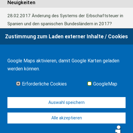
Neuigkeiten
28.02.2017
Änderung des Systems der Erbschaftsteuer in
Spanien und den spanischen Bundesländern in 2017?
Zustimmung zum Laden externer Inhalte / Cookies
24.06.2016
Europäisches Güterrecht verabschiedet
Google Maps aktivieren, damit Google Karten geladen
01.01.2016
Erbschaftsteuer und Schenkungssteuer der
werden können.
Kanaren: 99% Abschlag in 2016
Erforderliche Cookies
GoogleMap
Alle Neuigkeiten
Auswahl speichern
Alle akzeptieren
© WF Synold & Associates 2026
Impressum
Kontakt
Datenschutz