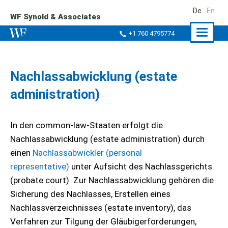
De
En
WF Synold & Associates
Naviga
+1 760 4795774
ein-/a
Nachlassabwicklung (estate
administration)
In den common-law-Staaten erfolgt die
Nachlassabwicklung (estate administration) durch
einen
Nachlassabwickler (personal
representative)
unter Aufsicht des Nachlassgerichts
(probate court). Zur Nachlassabwicklung gehören die
Sicherung des Nachlasses, Erstellen eines
Nachlassverzeichnisses (estate inventory), das
Verfahren zur Tilgung der Gläubigerforderungen,