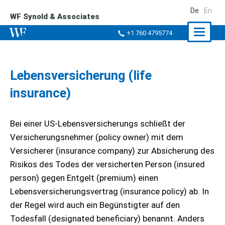
De
En
WF Synold & Associates
Naviga
+1 760 4795774
ein-/a
Lebensversicherung (life
insurance)
Bei einer US-Lebensversicherungs schließt der
Versicherungsnehmer (policy owner) mit dem
Versicherer (insurance company) zur Absicherung des
Risikos des Todes der versicherten Person (insured
person) gegen Entgelt (premium) einen
Lebensversicherungsvertrag (insurance policy) ab. In
der Regel wird auch ein Begünstigter auf den
Todesfall (designated beneficiary) benannt. Anders