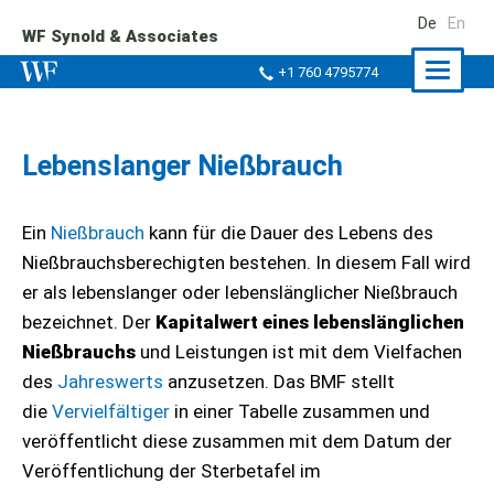
De
En
WF Synold & Associates
Naviga
+1 760 4795774
ein-/a
Lebenslanger Nießbrauch
Ein
Nießbrauch
kann für die Dauer des Lebens des
Nießbrauchsberechigten bestehen. In diesem Fall wird
er als lebenslanger oder lebenslänglicher Nießbrauch
bezeichnet. Der
Kapitalwert eines lebenslänglichen
Nießbrauchs
und Leistungen ist mit dem Vielfachen
des
Jahreswerts
anzusetzen. Das BMF stellt
die
Vervielfältiger
in einer Tabelle zusammen und
veröffentlicht diese zusammen mit dem Datum der
Veröffentlichung der Sterbetafel im