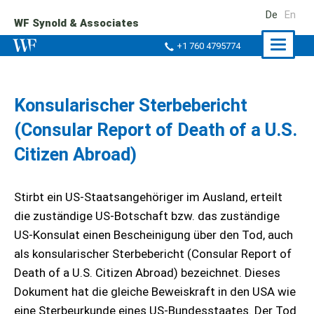
De
En
WF Synold & Associates
Naviga
+1 760 4795774
ein-/a
Konsularischer Sterbebericht
(Consular Report of Death of a U.S.
Citizen Abroad)
Stirbt ein US-Staatsangehöriger im Ausland, erteilt
die zuständige US-Botschaft bzw. das zuständige
US-Konsulat einen Bescheinigung über den Tod, auch
als konsularischer Sterbebericht (Consular Report of
Death of a U.S. Citizen Abroad) bezeichnet. Dieses
Dokument hat die gleiche Beweiskraft in den USA wie
eine Sterbeurkunde eines US-Bundesstaates. Der Tod