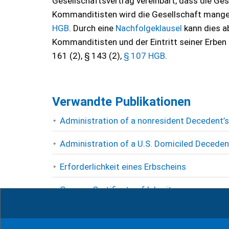
Gesellschaftsvertrag vereinbart, dass die Ges
Kommanditisten wird die Gesellschaft mange
HGB
. Durch eine
Nachfolgeklausel
kann dies a
Kommanditisten und der Eintritt seiner Erben i
161 (2), § 143 (2),
§ 107 HGB
.
Verwandte Publikationen
Administration of a nonresident Decedent
Administration of a U.S. Domiciled Deceden
Erforderlichkeit eines Erbscheins
German Certificate of Inheritance
Usufruct in German Civil and Tax Law – Int