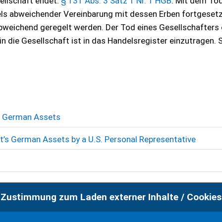
ellschaft endet.
§ 131 Abs. 3 Satz 1 Nr. 1 HGB
. Mit dem Tod
ls abweichender Vereinbarung mit dessen Erben fortgeset
bweichend geregelt werden. Der Tod eines Gesellschafters
n die Gesellschaft ist in das Handelsregister einzutragen. 
’s German Assets
t’s German Assets by a U.S. Personal Representative
Zustimmung zum Laden externer Inhalte / Cookies
roduction