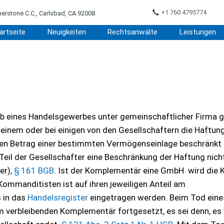
+1 760 4795774
erstone C.C., Carlsbad, CA 92008
artseite
Neuigkeiten
Rechtsanwälte
Leistungen
eb eines Handelsgewerbes unter gemeinschaftlicher Firma g
 einem oder bei einigen von den Gesellschaftern die Haftun
den Betrag einer bestimmten Vermögenseinlage beschränkt 
eil der Gesellschafter eine Beschränkung der Haftung nich
er),
§ 161 BGB
. Ist der Komplementär eine GmbH wird die 
ommanditisten ist auf ihren jeweiligen Anteil am
 in das
Handelsregister
eingetragen werden. Beim Tod eine
 verbleibenden Komplementär fortgesetzt, es sei denn, es