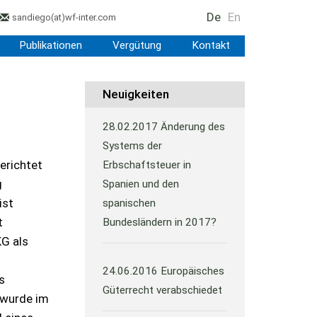
De
En
sandiego
(at)
wf-inter.com
Publikationen
Vergütung
Kontakt
Neuigkeiten
28.02.2017
Änderung des
Systems der
erichtet
Erbschaftsteuer in
g
Spanien und den
ist
spanischen
t
Bundesländern in 2017?
KG als
24.06.2016
Europäisches
s
Güterrecht verabschiedet
 wurde im