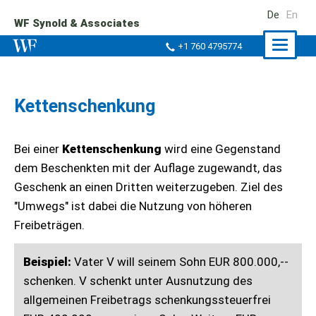
De
En
WF Synold & Associates
Naviga
+1 760 4795774
ein-/a
Kettenschenkung
Bei einer
Kettenschenkung
wird eine Gegenstand
dem Beschenkten mit der Auflage zugewandt, das
Geschenk an einen Dritten weiterzugeben. Ziel des
"Umwegs" ist dabei die Nutzung von höheren
Freibeträgen.
Beispiel:
Vater V will seinem Sohn EUR 800.000,--
schenken. V schenkt unter Ausnutzung des
allgemeinen Freibetrags schenkungssteuerfrei