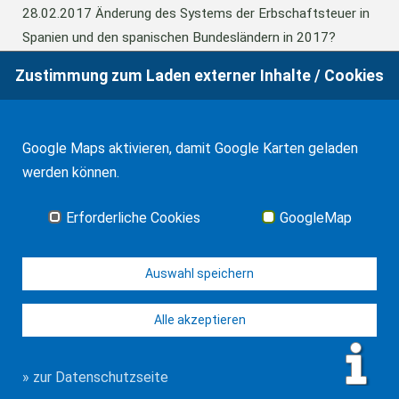
28.02.2017
Änderung des Systems der Erbschaftsteuer in
Spanien und den spanischen Bundesländern in 2017?
Zustimmung zum Laden externer Inhalte / Cookies
24.06.2016
Europäisches Güterrecht verabschiedet
Google Maps aktivieren, damit Google Karten geladen
01.01.2016
Erbschaftsteuer und Schenkungssteuer der
werden können.
Kanaren: 99% Abschlag in 2016
Erforderliche Cookies
GoogleMap
Alle Neuigkeiten
Auswahl speichern
Alle akzeptieren
© WF Synold & Associates 2026
Impressum
Kontakt
Datenschutz
» zur Datenschutzseite