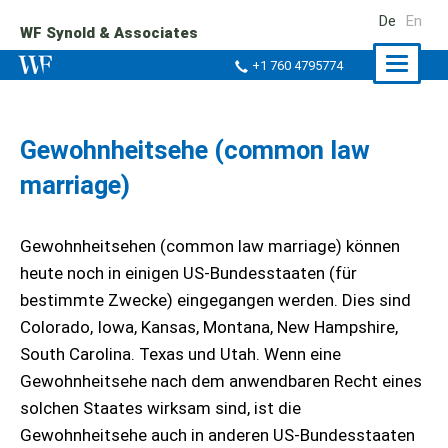
De
En
WF Synold & Associates
Naviga
+1 760 4795774
ein-/a
Gewohnheitsehe (common law
marriage)
Gewohnheitsehen (common law marriage) können
heute noch in einigen US-Bundesstaaten (für
bestimmte Zwecke) eingegangen werden. Dies sind
Colorado, Iowa, Kansas, Montana, New Hampshire,
South Carolina. Texas und Utah. Wenn eine
Gewohnheitsehe nach dem anwendbaren Recht eines
solchen Staates wirksam sind, ist die
Gewohnheitsehe auch in anderen US-Bundesstaaten