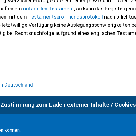
 gesetzlicher Erbfolge oder auf einer privatschriftlichen V
 auf einem
notariellen Testament
, so kann das Registergeric
men mit dem
Testamentseröffnungsprotokoll
nach pflicht
 letztwillige Verfügung keine Auslegungsschwierigkeiten be
ßig bei Rechtsnachfolge aufgrund eines englischen Testam
in Deutschland
aments in Deutschland
Zustimmung zum Laden externer Inhalte / Cookies
kerzeugnisses
en können.