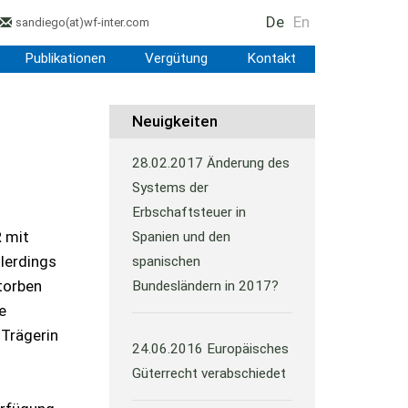
De
En
sandiego
(at)
wf-inter.com
Publikationen
Vergütung
Kontakt
Neuigkeiten
28.02.2017
Änderung des
Systems der
Erbschaftsteuer in
R mit
Spanien und den
lerdings
spanischen
storben
Bundesländern in 2017?
e
 Trägerin
24.06.2016
Europäisches
Güterrecht verabschiedet