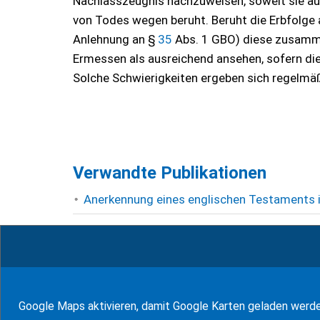
Nachlasszeugnis nachzuweisen, soweit sie auf
von Todes wegen beruht. Beruht die Erbfolge
Anlehnung an §
35
Abs. 1 GBO) diese zusam
Ermessen als ausreichend ansehen, sofern die
Solche Schwierigkeiten ergeben sich regelmä
Verwandte Publikationen
Anerkennung eines englischen Testaments 
Anerkennung eines US-amerikanischen Test
Erforderlichkeit eines Erbscheins
Erforderlichkeit eines Testamentsvollstrec
Google Maps aktivieren, damit Google Karten geladen werd