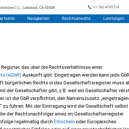
+1 760 4795774
erstone C.C., Carlsbad, CA 92008
artseite
Neuigkeiten
Rechtsanwälte
Leistungen
 Register, das über die Rechtsverhältnisse einer
hts (eGbR)
Auskunft gibt. Eingetragen werden kann jede Gb
t bürgerlichen Rechts in das Gesellschaftsregister muss al
d der Gesellschafter gibt, z.B. weil ein Gesellschafter ver
ter ist die GbR verpflichtet, den Namenszusatz „eingetragen
 zu führen. Mit der Eintragung wird die Gesellschaft selbst
die der Rechtsnachfolger eines im Gesellschafterregister
rbfolge regelmäßig durch
Erbschein
oder Europäisches