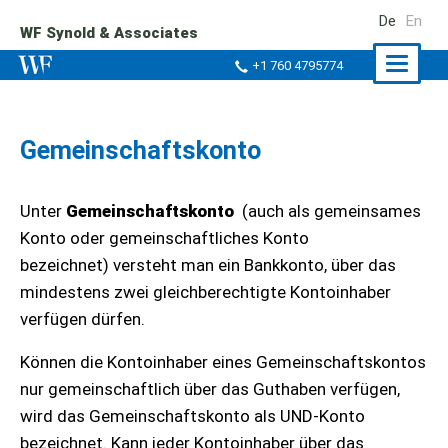
De
En
WF Synold & Associates
Naviga
+1 760 4795774
ein-/a
Gemeinschaftskonto
Unter
Gemeinschaftskonto
(auch als gemeinsames
Konto oder gemeinschaftliches Konto
bezeichnet) versteht man ein Bankkonto, über das
mindestens zwei gleichberechtigte Kontoinhaber
verfügen dürfen.
Können die Kontoinhaber eines Gemeinschaftskontos
nur gemeinschaftlich über das Guthaben verfügen,
wird das Gemeinschaftskonto als UND-Konto
bezeichnet. Kann jeder Kontoinhaber über das