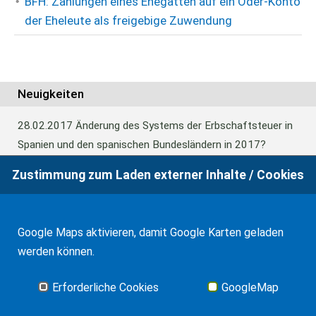
BFH: Zahlungen eines Ehegatten auf ein Oder-Konto
der Eheleute als freigebige Zuwendung
Neuigkeiten
28.02.2017
Änderung des Systems der Erbschaftsteuer in
Spanien und den spanischen Bundesländern in 2017?
Zustimmung zum Laden externer Inhalte / Cookies
24.06.2016
Europäisches Güterrecht verabschiedet
Google Maps aktivieren, damit Google Karten geladen
01.01.2016
Erbschaftsteuer und Schenkungssteuer der
werden können.
Kanaren: 99% Abschlag in 2016
Erforderliche Cookies
GoogleMap
Alle Neuigkeiten