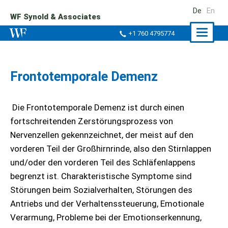
De
En
WF Synold & Associates
Naviga
+1 760 4795774
ein-/a
Frontotemporale Demenz
Die Frontotemporale Demenz ist durch einen
fortschreitenden Zerstörungsprozess von
Nervenzellen gekennzeichnet, der meist auf den
vorderen Teil der Großhirnrinde, also den Stirnlappen
und/oder den vorderen Teil des Schläfenlappens
begrenzt ist. Charakteristische Symptome sind
Störungen beim Sozialverhalten, Störungen des
Antriebs und der Verhaltenssteuerung, Emotionale
Verarmung, Probleme bei der Emotionserkennung,