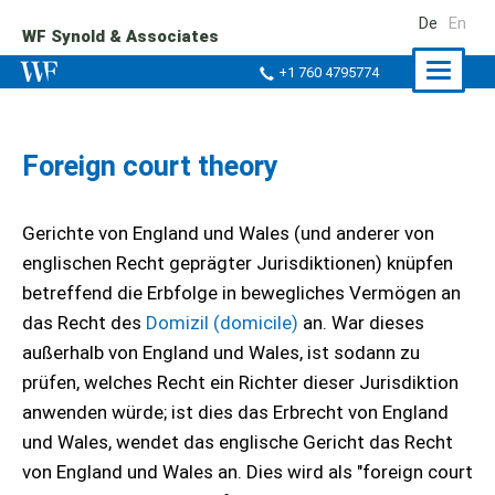
De
En
WF Synold & Associates
Naviga
+1 760 4795774
ein-/a
Foreign court theory
Gerichte von England und Wales (und anderer von
englischen Recht geprägter Jurisdiktionen) knüpfen
betreffend die Erbfolge in bewegliches Vermögen an
das Recht des
Domizil (domicile)
an. War dieses
außerhalb von England und Wales, ist sodann zu
prüfen, welches Recht ein Richter dieser Jurisdiktion
anwenden würde; ist dies das Erbrecht von England
und Wales, wendet das englische Gericht das Recht
von England und Wales an. Dies wird als "foreign court