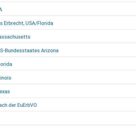
A
es Erbrecht, USA/Florida
Massachusetts
US-Bundesstaates Arizona
lorida
inois
Texas
nach der EuErbVO