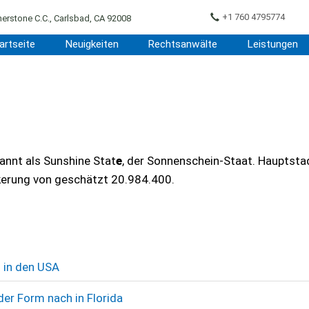
+1 760 4795774
erstone C.C., Carlsbad, CA 92008
artseite
Neuigkeiten
Rechtsanwälte
Leistungen
kannt als Sunshine Stat
e
, der Sonnenschein-Staat. Hauptsta
kerung von geschätzt 20.984.400.
 in den USA
er Form nach in Florida