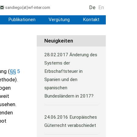
De
En
sandiego
(at)
wf-inter.com
Publikationen
Vergütung
Kontakt
Neuigkeiten
28.02.2017
Änderung des
Systems der
ung (
§§ 5
Erbschaftsteuer in
ethode).
Spanien und den
zogen
spanischen
weit
Bundesländern in 2017?
usehen.
fenden
24.06.2016
Europäisches
pot
Güterrecht verabschiedet