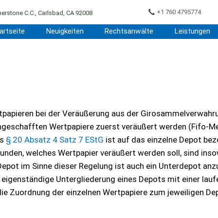
+1 760 4795774
erstone C.C., Carlsbad, CA 92008
artseite
Neuigkeiten
Rechtsanwälte
Leistungen
rtpapieren bei der Veräußerung aus der Girosammelverwahr
 angeschafften Wertpapiere zuerst veräußert werden (Fifo-M
es
§ 20 Absatz 4 Satz 7 EStG
ist auf das einzelne Depot be
nden, welches Wertpapier veräußert werden soll, sind inso
epot im Sinne dieser Regelung ist auch ein Unterdepot anz
 eigenständige Untergliederung eines Depots mit einer lau
ie Zuordnung der einzelnen Wertpapiere zum jeweiligen De