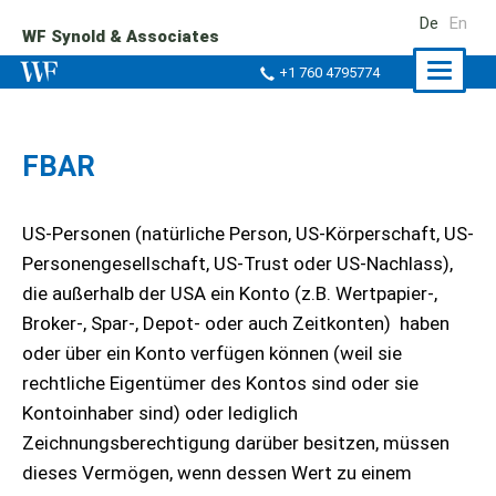
De
En
WF Synold & Associates
Naviga
+1 760 4795774
ein-/a
FBAR
US-Personen (natürliche Person, US-Körperschaft, US-
Personengesellschaft, US-Trust oder US-Nachlass),
die außerhalb der USA ein Konto (z.B. Wertpapier-,
Broker-, Spar-, Depot- oder auch Zeitkonten) haben
oder über ein Konto verfügen können (weil sie
rechtliche Eigentümer des Kontos sind oder sie
Kontoinhaber sind) oder lediglich
Zeichnungsberechtigung darüber besitzen, müssen
dieses Vermögen, wenn dessen Wert zu einem