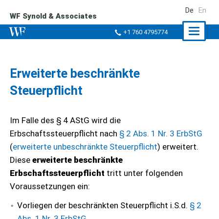
De
En
WF Synold & Associates
Naviga
+1 760 4795774
ein-/a
Erweiterte beschränkte
Steuerpflicht
Im Falle des § 4 AStG wird die
Erbschaftssteuerpflicht nach
§ 2 Abs. 1 Nr. 3 ErbStG
(
erweiterte unbeschränkte Steuerpflicht
) erweitert.
Diese
erweiterte beschränkte
Erbschaftssteuerpflicht
tritt unter folgenden
Voraussetzungen ein:
Vorliegen der beschränkten Steuerpflicht i.S.d.
§ 2
Abs. 1 Nr. 3 ErbStG
,