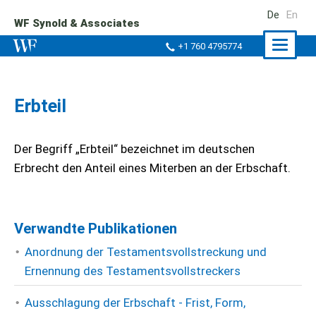
De
En
WF Synold & Associates
Naviga
+1 760 4795774
ein-/a
Erbteil
Der Begriff „Erbteil“ bezeichnet im deutschen
Erbrecht den Anteil eines Miterben an der Erbschaft.
Verwandte Publikationen
Anordnung der Testamentsvollstreckung und
Ernennung des Testamentsvollstreckers
Ausschlagung der Erbschaft - Frist, Form,