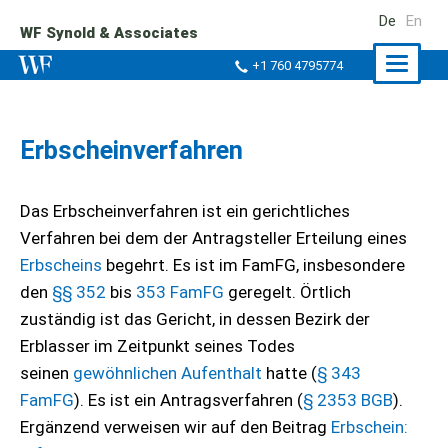
De
En
WF Synold & Associates
Naviga
+1 760 4795774
ein-/a
Erbscheinverfahren
Das Erbscheinverfahren ist ein gerichtliches
Verfahren bei dem der Antragsteller Erteilung eines
Erbscheins
begehrt. Es ist im FamFG, insbesondere
den
§§ 352
bis
353 FamFG
geregelt. Örtlich
zuständig ist das Gericht, in dessen Bezirk der
Erblasser im Zeitpunkt seines Todes
seinen
gewöhnlichen Aufenthalt
hatte (
§ 343
FamFG
). Es ist ein Antragsverfahren (
§ 2353 BGB
).
Ergänzend verweisen wir auf den Beitrag
Erbschein: