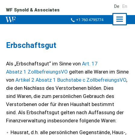
De
En
WF Synold & Associates
Naviga
+1 760 4795774
ein-/a
Erbschaftsgut
Als „Erbschaftsgut“ im Sinne von
Art. 17
Absatz 1 ZollbefreiungsVO
gelten alle Waren im Sinne
von
Artikel 2 Absatz 1 Buchstabe c ZollbefreiungsVO
,
die den Nachlass des Verstorbenen bilden. Dies
sind Waren, die zum persönlichen Gebrauch des
Verstorbenen oder für ihren Haushalt bestimmt
sind. Als Erbschaftsgut gelten nach Auffassung der
Finanzverwaltung insbesondere folgende Waren:
Hausrat, d.h. alle persönlichen Gegenstände, Haus-,