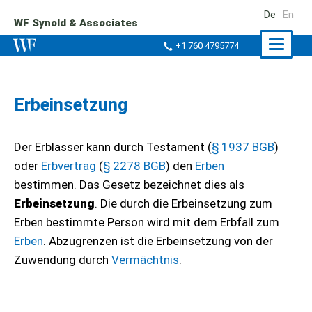
De
En
WF Synold & Associates
Naviga
+1 760 4795774
ein-/a
Erbeinsetzung
Der Erblasser kann durch Testament (
§ 1937 BGB
)
oder
Erbvertrag
(
§ 2278 BGB
) den
Erben
bestimmen. Das Gesetz bezeichnet dies als
Erbeinsetzung
. Die durch die Erbeinsetzung zum
Erben bestimmte Person wird mit dem Erbfall zum
Erben
. Abzugrenzen ist die Erbeinsetzung von der
Zuwendung durch
Vermächtnis
.