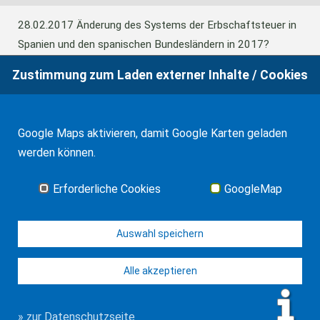
28.02.2017
Änderung des Systems der Erbschaftsteuer in
Spanien und den spanischen Bundesländern in 2017?
Zustimmung zum Laden externer Inhalte / Cookies
24.06.2016
Europäisches Güterrecht verabschiedet
Google Maps aktivieren, damit Google Karten geladen
01.01.2016
Erbschaftsteuer und Schenkungssteuer der
werden können.
Kanaren: 99% Abschlag in 2016
Erforderliche Cookies
GoogleMap
Alle Neuigkeiten
Auswahl speichern
Alle akzeptieren
© WF Synold & Associates 2026
Impressum
Kontakt
Datenschutz
» zur Datenschutzseite