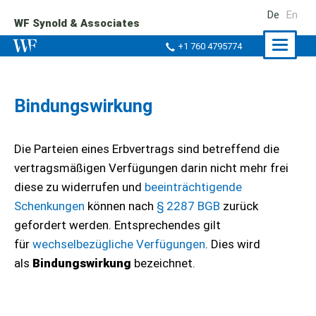
De
En
WF Synold & Associates
Naviga
+1 760 4795774
ein-/a
Bindungswirkung
Die Parteien eines Erbvertrags sind betreffend die
vertragsmäßigen Verfügungen darin nicht mehr frei
diese zu widerrufen und
beeinträchtigende
Schenkungen
können nach
§ 2287 BGB
zurück
gefordert werden. Entsprechendes gilt
für
wechselbezügliche Verfügungen
. Dies wird
als
Bindungswirkung
bezeichnet.