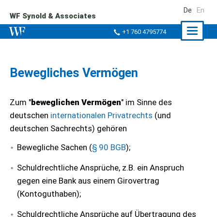
De
En
WF Synold & Associates
Naviga
+1 760 4795774
ein-/a
Bewegliches Vermögen
Zum "
beweglichen Vermögen
" im Sinne des
deutschen
internationalen Privatrechts
(und
deutschen Sachrechts) gehören
Bewegliche Sachen (
§ 90 BGB
);
Schuldrechtliche Ansprüche, z.B. ein Anspruch
gegen eine Bank aus einem Girovertrag
(Kontoguthaben);
Schuldrechtliche Ansprüche auf Übertragung des