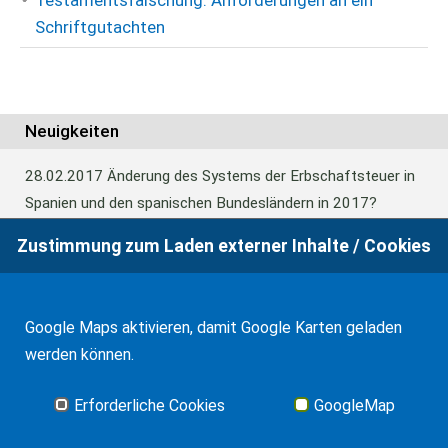
Testamentsfälschung: Anforderungen an ein
Schriftgutachten
Neuigkeiten
28.02.2017
Änderung des Systems der Erbschaftsteuer in
Spanien und den spanischen Bundesländern in 2017?
Zustimmung zum Laden externer Inhalte / Cookies
24.06.2016
Europäisches Güterrecht verabschiedet
Google Maps aktivieren, damit Google Karten geladen
01.01.2016
Erbschaftsteuer und Schenkungssteuer der
werden können.
Kanaren: 99% Abschlag in 2016
Erforderliche Cookies
GoogleMap
Alle Neuigkeiten