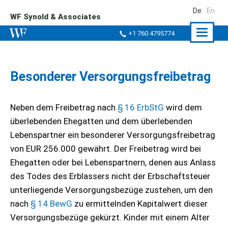
De
En
WF Synold & Associates
Naviga
+1 760 4795774
ein-/a
Besonderer Versorgungsfreibetrag
Neben dem Freibetrag nach
§ 16 ErbStG
wird dem
überlebenden Ehegatten und dem überlebenden
Lebenspartner ein besonderer Versorgungsfreibetrag
von EUR 256.000 gewährt. Der Freibetrag wird bei
Ehegatten oder bei Lebenspartnern, denen aus Anlass
des Todes des Erblassers nicht der Erbschaftsteuer
unterliegende Versorgungsbezüge zustehen, um den
nach
§ 14 BewG
zu ermittelnden Kapitalwert dieser
Versorgungsbezüge gekürzt. Kinder mit einem Alter