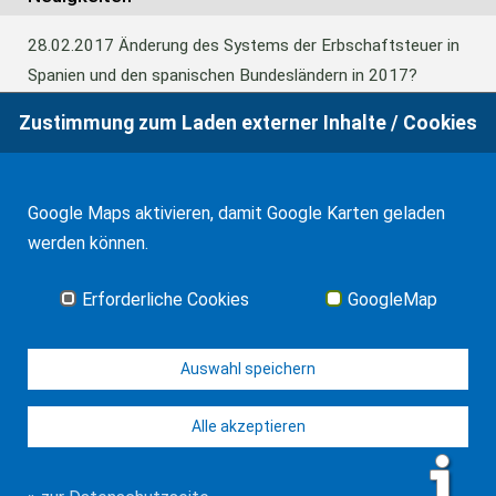
28.02.2017
Änderung des Systems der Erbschaftsteuer in
Spanien und den spanischen Bundesländern in 2017?
Zustimmung zum Laden externer Inhalte / Cookies
24.06.2016
Europäisches Güterrecht verabschiedet
Google Maps aktivieren, damit Google Karten geladen
01.01.2016
Erbschaftsteuer und Schenkungssteuer der
werden können.
Kanaren: 99% Abschlag in 2016
Erforderliche Cookies
GoogleMap
Alle Neuigkeiten
Auswahl speichern
Alle akzeptieren
© WF Synold & Associates 2026
Impressum
Kontakt
Datenschutz