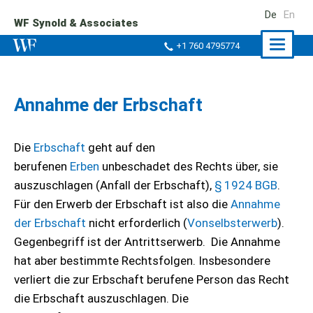
De
En
WF Synold & Associates
Naviga
+1 760 4795774
ein-/a
Annahme der Erbschaft
Die
Erbschaft
geht auf den
berufenen
Erben
unbeschadet des Rechts über, sie
auszuschlagen (Anfall der Erbschaft),
§ 1924 BGB
.
Für den Erwerb der Erbschaft ist also die
Annahme
der Erbschaft
nicht erforderlich (
Vonselbsterwerb
).
Gegenbegriff ist der Antrittserwerb. Die Annahme
hat aber bestimmte Rechtsfolgen. Insbesondere
verliert die zur Erbschaft berufene Person das Recht
die Erbschaft auszuschlagen. Die