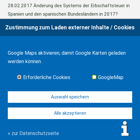
28.02.2017
Änderung des Systems der Erbschaftsteuer in
Spanien und den spanischen Bundesländern in 2017?
Zustimmung zum Laden externer Inhalte / Cookies
24.06.2016
Europäisches Güterrecht verabschiedet
Google Maps aktivieren, damit Google Karten geladen
01.01.2016
Erbschaftsteuer und Schenkungssteuer der
werden können.
Kanaren: 99% Abschlag in 2016
Erforderliche Cookies
GoogleMap
Alle Neuigkeiten
Auswahl speichern
Alle akzeptieren
© WF Synold & Associates 2026
Impressum
Kontakt
Datenschutz
» zur Datenschutzseite