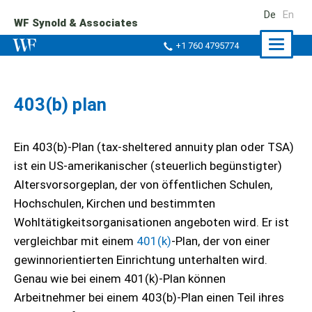
De
En
WF Synold & Associates
Naviga
+1 760 4795774
ein-/a
403(b) plan
Ein 403(b)-Plan (tax-sheltered annuity plan oder TSA)
ist ein US-amerikanischer (steuerlich begünstigter)
Altersvorsorgeplan, der von öffentlichen Schulen,
Hochschulen, Kirchen und bestimmten
Wohltätigkeitsorganisationen angeboten wird. Er ist
vergleichbar mit einem
401(k)
-Plan, der von einer
gewinnorientierten Einrichtung unterhalten wird.
Genau wie bei einem 401(k)-Plan können
Arbeitnehmer bei einem 403(b)-Plan einen Teil ihres